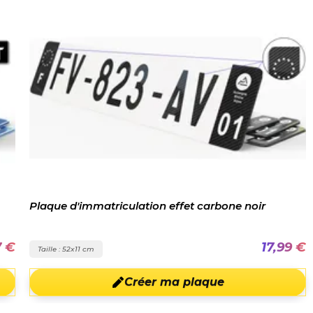
Plaque d'immatriculation effet carbone noir
7 €
17,99 €
Taille : 52x11 cm
Créer ma plaque