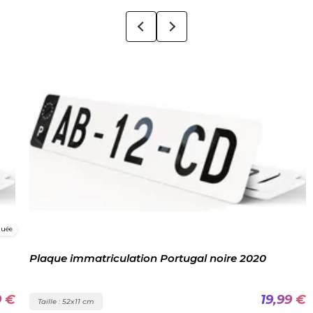
guée
Plaque immatriculation Portugal noire 2020
9 €
19,99 €
Taille : 52x11 cm