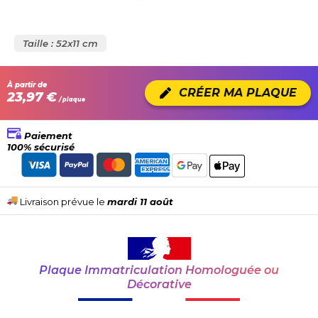
Taille : 52x11 cm
À partir de
CRÉER MA PLAQUE
23,97 €
/ plaque
Paiement
100% sécurisé
Livraison prévue le
mardi 11 août
Plaque Immatriculation Homologuée ou
Décorative