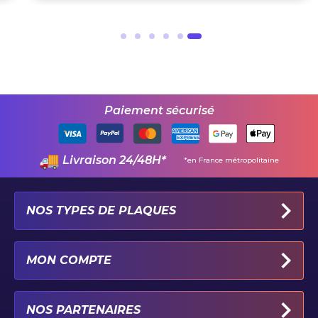
Paiement sécurisé
Livraison 24/48H*
*en France métropolitaine
NOS TYPES DE PLAQUES
PLAQUES IMMATRICULATION AUTO
MON COMPTE
PLAQUE 100% PERSONNALISÉE
PLAQUE PAR TYPE DE VÉHICULE
MON PROFIL
NOS PARTENAIRES