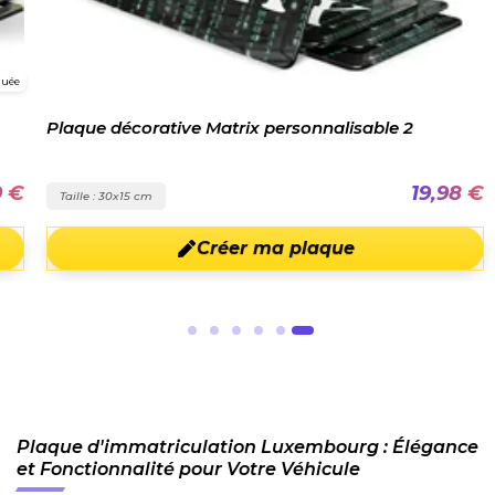
guée
Plaque décorative Matrix personnalisable 2
9 €
19,98 €
Taille : 30x15 cm
Créer ma plaque
Plaque d'immatriculation Luxembourg : Élégance
et Fonctionnalité pour Votre Véhicule