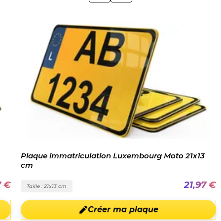
Plaque immatriculation Luxembourg Moto 21x13
cm
7 €
21,97 €
Taille : 21x13 cm
Créer ma plaque