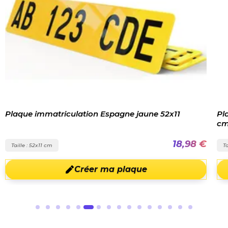
Plaque immatriculation Espagne jaune 52x11
Pl
c
18,98 €
Taille : 52x11 cm
Ta
Créer ma plaque