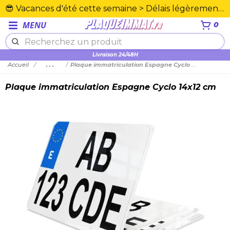
😎 Vacances d'été cette semaine > Délais légèrement rallongés. Merci☀️
MENU
0
Plexiglas en PMMA supérieure
Accueil
...
Plaque immatriculation Espagne Cyclo 14x12 cm
Plaque immatriculation Espagne Cyclo 14x12 cm