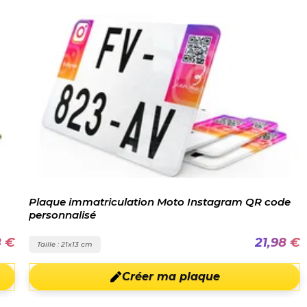
Plaque immatriculation Moto Instagram QR code
personnalisé
8 €
21,98 €
Taille : 21x13 cm
Créer ma plaque