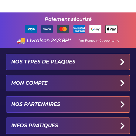
Paiement sécurisé
Livraison 24/48H*
*en France métropolitaine
NOS TYPES DE PLAQUES
PLAQUES IMMATRICULATION AUTO
MON COMPTE
PLAQUE 100% PERSONNALISÉE
PLAQUE PAR TYPE DE VÉHICULE
MON PROFIL
NOS PARTENAIRES
PLAQUE PAR CATÉGORIE ET LOISIR
MES COORDONNÉES
PLAQUE IMMATRICULATION MOTO
MES COMMANDES
STICKERS-GARAGE.COM
INFOS PRATIQUES
PLAQUE IMMATRICULATION NOIRE
CONNEXION
JANTE-PRIVEE.COM