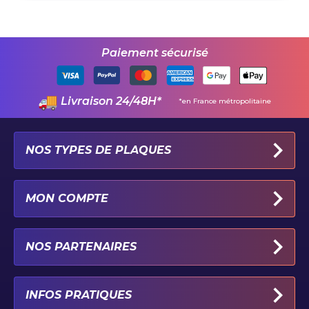
Paiement sécurisé
Livraison 24/48H*
*en France métropolitaine
NOS TYPES DE PLAQUES
PLAQUES IMMATRICULATION AUTO
MON COMPTE
PLAQUE 100% PERSONNALISÉE
PLAQUE PAR TYPE DE VÉHICULE
MON PROFIL
NOS PARTENAIRES
PLAQUE PAR CATÉGORIE ET LOISIR
MES COORDONNÉES
PLAQUE IMMATRICULATION MOTO
MES COMMANDES
STICKERS-GARAGE.COM
INFOS PRATIQUES
PLAQUE IMMATRICULATION NOIRE
CONNEXION