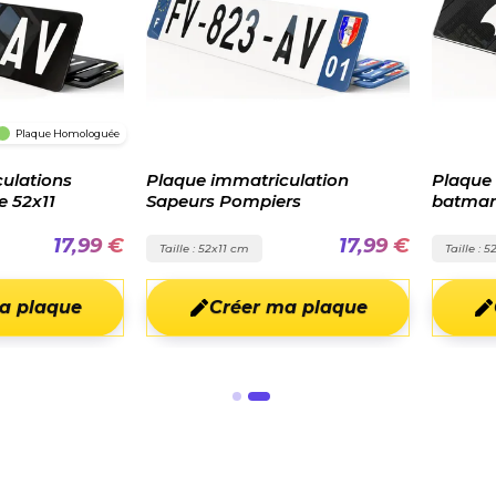
Plaque Homologuée
ulations
Plaque immatriculation
Plaque 
e 52x11
Sapeurs Pompiers
batman
17,99 €
17,99 €
Taille : 52x11 cm
Taille : 
a plaque
Créer ma plaque