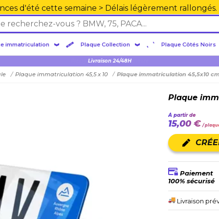
nces d'été cette semaine > Délais légèrement rallongés.
e immatriculation
Plaque Collection
Plaque Côtés Noirs
Plexiglas en PMMA supérieure
ule
Plaque immatriculation 45,5 x 10
Plaque immatriculation 45,5x10 c
Plaque imma
À partir de
15,00 €
/ plaqu
CRÉE
Paiement
100% sécurisé
Livraison pré