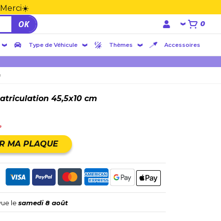
 Merci☀️
OK
0
Type de Véhicule
Thèmes
Accessoires
m
triculation 45,5x10 cm
e
R MA PLAQUE
vue le
samedi 8 août