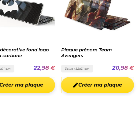
décorative fond logo
Plaque prénom Team
 carbone
Avengers
22,98 €
20,98 €
52x11 cm
Taille : 52x11 cm
Créer ma plaque
Créer ma plaque