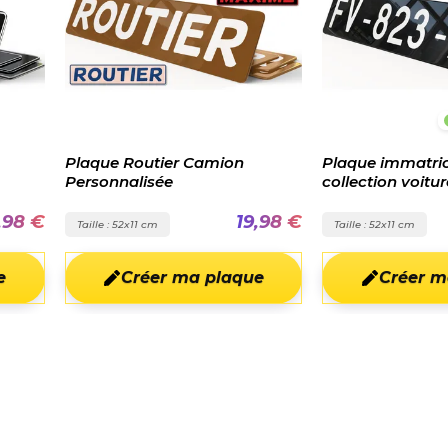
Plaque Routier Camion
Plaque immatric
Personnalisée
collection voitur
,98 €
19,98 €
Taille : 52x11 cm
Taille : 52x11 cm
e
Créer ma plaque
Créer m