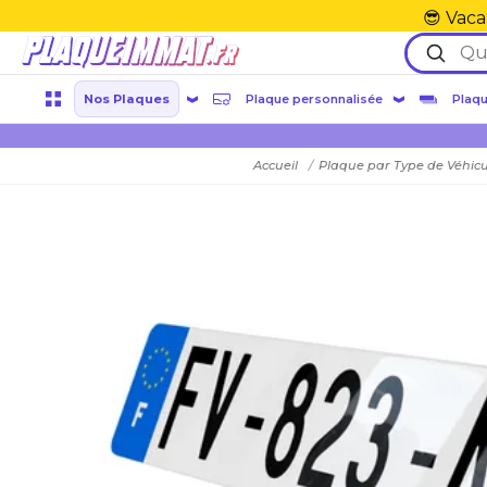
😎 Vaca
Nos Plaques
Plaque personnalisée
Plaqu
Accueil
Plaque par Type de Véhic