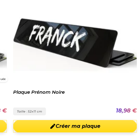
guée
Plaque Prénom Noire
8 €
18,98 €
Taille : 52x11 cm
Créer ma plaque