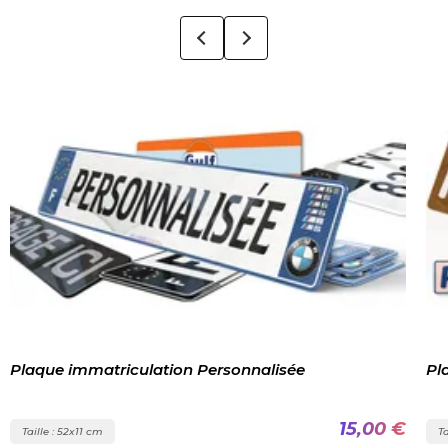
Plaque immatriculation Personnalisée
Pl
15,00 €
Taille : 52x11 cm
Ta