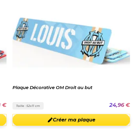
Plaque Décorative OM Droit au but
8 €
24,96 €
Taille : 52x11 cm
Créer ma plaque