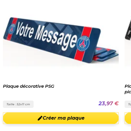
Plaque décorative PSG
Pl
pic
23,97 €
Taille : 52x11 cm
Ta
Créer ma plaque