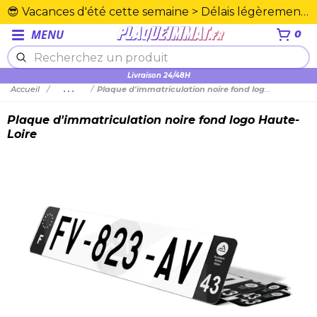
😎 Vacances d'été cette semaine > Délais légèrement rallongés. Merci☀️
MENU
0
Livraison 24/48H
Accueil
...
Plaque d'immatriculation noire fond logo Haute-Loire
Plaque d'immatriculation noire fond logo Haute-
Loire