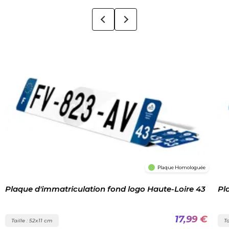
Plaque Homologuée
Plaque d'immatriculation fond logo Haute-Loire 43
Pl
17,99 €
Taille : 52x11 cm
Ta