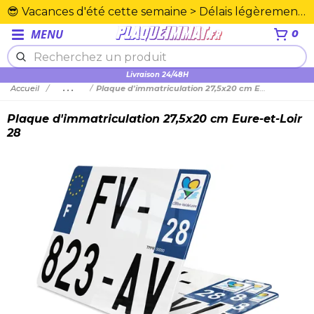
😎 Vacances d'été cette semaine > Délais légèrement rallongés. Merci☀️
MENU
0
Plexiglas en PMMA supérieure
Livraison 24/48H
Accueil
...
Plaque d'immatriculation 27,5x20 cm Eure-et-Loir 28
Plaque d'immatriculation 27,5x20 cm Eure-et-Loir
28