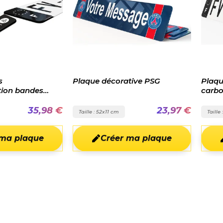
 décorative PSG
Plaque d'immatriculation effet
carbone noir
23,97 €
17,99 €
52x11 cm
Taille : 52x11 cm
Créer ma plaque
Créer ma plaque