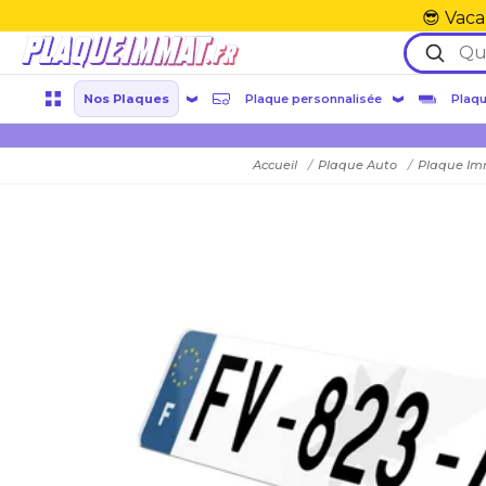
😎 Vaca
Nos Plaques
Plaque personnalisée
Plaqu
Accueil
Plaque Auto
Plaque Im