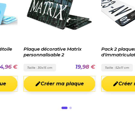
ve Matrix
Pack 2 plaques
Plaque
 2
d'immatriculation bandes
noires
19,98 €
35,98 €
Taille : 52x11 cm
Taille : 
a plaque
Créer ma plaque