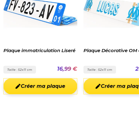
iseré
Plaque Décorative OM étoile
Plaque décorati
personnalisable
,99 €
24,96 €
Taille : 52x11 cm
Taille : 30x15 cm
e
Créer ma plaque
Créer m