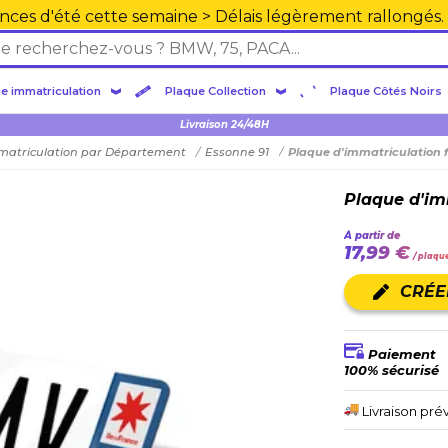
nces d'été cette semaine > Délais légèrement rallongés.
e immatriculation
Plaque Collection
Plaque Côtés Noirs
Livraison 24/48H
matriculation par Département
Essonne 91
Plaque d'immatriculation 
Plaque d'im
À partir de
17,99 €
/ plaqu
CRÉE
Paiement
100% sécurisé
Livraison pré