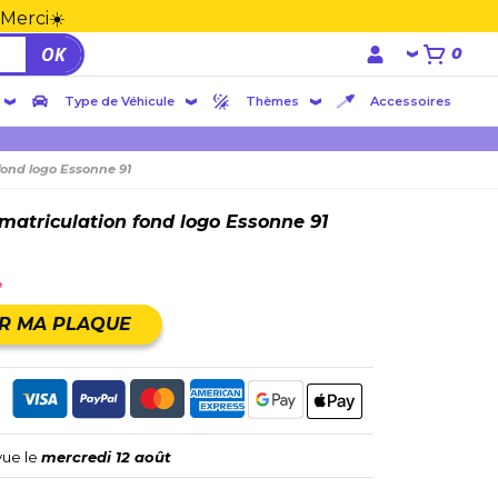
 Merci☀️
OK
0
Type de Véhicule
Thèmes
Accessoires
fond logo Essonne 91
matriculation fond logo Essonne 91
e
R MA PLAQUE
vue le
mercredi 12 août