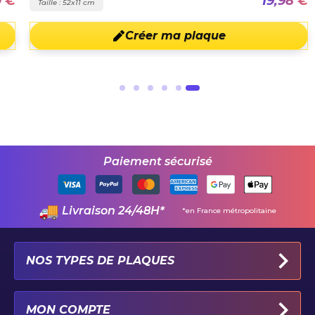
0 €
19,98 €
Taille : 52x11 cm
Créer ma plaque
Paiement sécurisé
Livraison 24/48H*
*en France métropolitaine
NOS TYPES DE PLAQUES
PLAQUES IMMATRICULATION AUTO
MON COMPTE