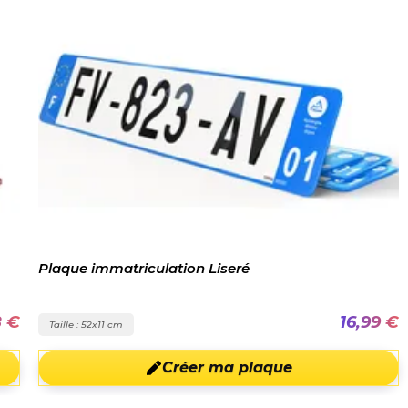
Plaque immatriculation Liseré
8 €
16,99 €
Taille : 52x11 cm
Créer ma plaque