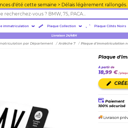
nces d'été cette semaine > Délais légèrement rallongés.
e immatriculation
Plaque Collection
Plaque Côtés Noirs
Plexiglas en PMMA supérieure
Livraison 24/48H
matriculation par Département
Ardèche 7
Plaque d'immatriculation n
Plaque d'im
À partir de
18,99 €
/ plaqu
CRÉE
Paiement
100% sécurisé
Livraison pré