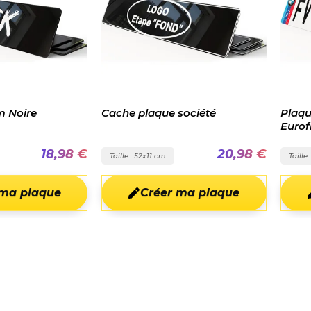
laque société
Plaque immatriculation
Eurofrance BMW M
20,98 €
21,98 €
52x11 cm
Taille : 52x11 cm
Créer ma plaque
Créer ma plaque