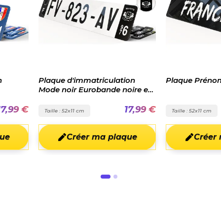
iculation
Plaque Prénom Noire
Cache p
ande noire et
17,99 €
18,98 €
Taille : 52x11 cm
Taille : 
a plaque
Créer ma plaque