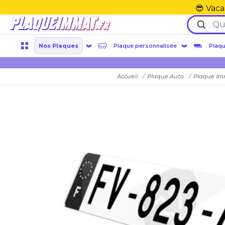
😎 Vaca
Nos Plaques
Plaque personnalisée
Plaqu
Accueil
Plaque Auto
Plaque Im