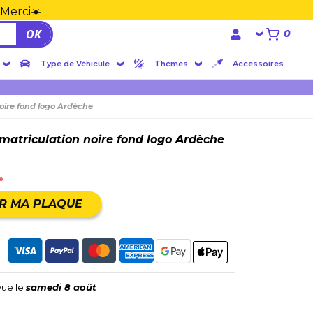
 Merci☀️
OK
0
Type de Véhicule
Thèmes
Accessoires
oire fond logo Ardèche
matriculation noire fond logo Ardèche
e
R MA PLAQUE
vue le
samedi 8 août