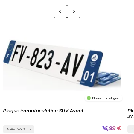
Plaque Homologuée
Plaque immatriculation SUV Avant
Pl
27
16,99 €
Taille : 52x11 cm
Ta