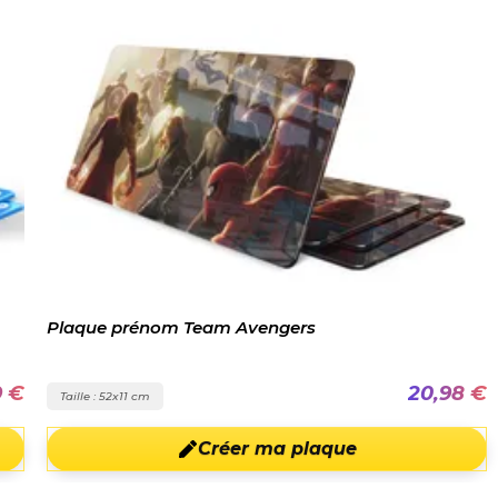
Plaque prénom Team Avengers
9 €
20,98 €
Taille : 52x11 cm
Créer ma plaque