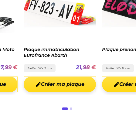
ulation
Plaque prénom Rose Noire
Plaque 
rth
carbone
21,98 €
21,97 €
Taille : 52x11 cm
Taille : 
a plaque
Créer ma plaque