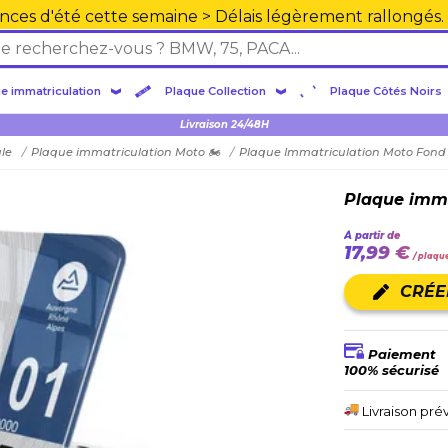
nces d'été cette semaine > Délais légèrement rallongés.
e immatriculation
Plaque Collection
Plaque Côtés Noirs
Plexiglas en PMMA supérieure
Livraison 24/48H
ule
Plaque immatriculation Moto 🏍️
Plaque Immatriculation Moto Fond 
Plaque imma
À partir de
17,99 €
/ plaqu
CRÉE
Paiement
100% sécurisé
Livraison pré