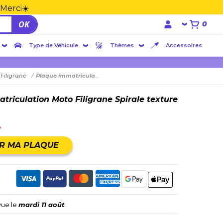
 Merci☀️
OK
0
Type de Véhicule
Thèmes
Accessoires
Filigrane
Plaque immatriculation Moto Filigrane Spirale texture
triculation Moto Filigrane Spirale texture
e
R MA PLAQUE
vue le
mardi 11 août