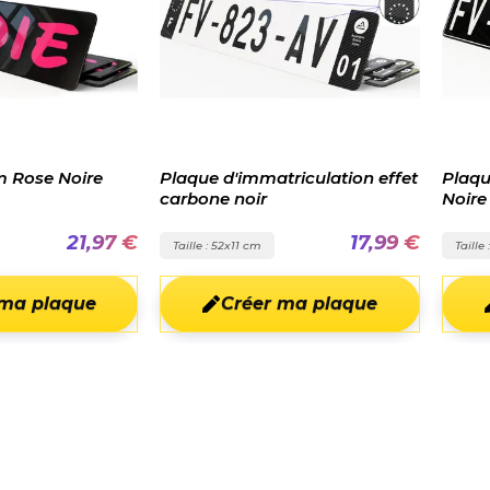
Plaque Homologuée
d'immatriculation effet
Plaque d'immatriculations
 noir
Noire pour voiture de
collection
17,99 €
18,98 €
52x11 cm
Taille : 52x11 cm
Créer ma plaque
Créer ma plaque