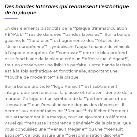
Des bandes latérales qui rehaussent l’esthétique
de la plaque
Un des éléments distinctifs de la **plaque d'immatriculation
RENAULT** réside dans ses **bandes latérales**. Sur la bande
gauche, le **fond bleu** est agrémenté des **étoiles de
l’Union européenne**, symbolisant l’appartenance du véhicule
à l’espace européen. Ce **contraste** entre le bleu profond
et le fond blanc de la plaque crée un **effet visuel élégant**,
tout en conservant une lisibilité parfaite. Cette bande latérale
est à la fois esthétique et fonctionnelle, apportant une
**touche de modernité** à la plaque.
Sur la bande droite, le **logo Renault** est subtilement
intégré pour personnaliser la plaque et refléter l'identité de la
marque. Ce logo est un symbole de la **performance et de
l’innovation** que Renault incarne depuis des décennies. Il
permet aux propriétaires de **Renault** d’afficher fièrement
leur attachement à la marque, tout en ajoutant un élément
visuel qui **rehausse l’apparence générale** de la plaque. Que
vous conduisiez une **Renault Mégane** ou une **Renault
Espace**, ce logo assure une **personnalisation discrète**