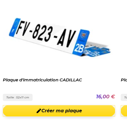
Plaque d'immatriculation CADILLAC
Pl
16,00 €
Taille : 52x11 cm
Ta
Créer ma plaque