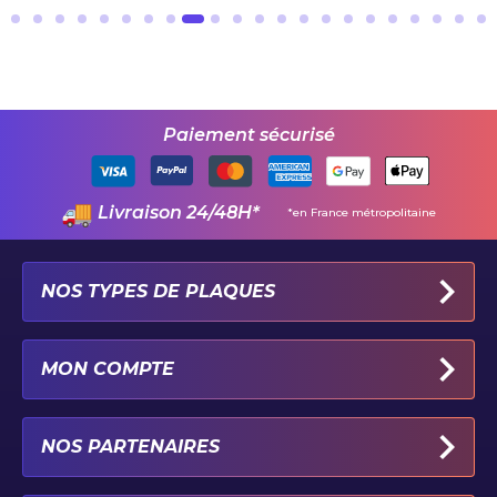
Paiement sécurisé
Livraison 24/48H*
*en France métropolitaine
NOS TYPES DE PLAQUES
PLAQUES IMMATRICULATION AUTO
MON COMPTE
PLAQUE 100% PERSONNALISÉE
PLAQUE PAR TYPE DE VÉHICULE
MON PROFIL
NOS PARTENAIRES
PLAQUE PAR CATÉGORIE ET LOISIR
MES COORDONNÉES