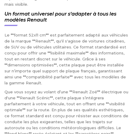
mais visible.
Un format universel pour s’adapter à tous les
modèles Renault
Le **format 52x11 cm** est parfaitement adapté aux véhicules
de la marque **Renault**, qu'il s'agisse de voitures citadines,
de SUV ou de véhicules utilitaires. Ce format standardisé est
conçu pour offrir une **lisibilité maximale** des informations,
tout en restant discret sur le véhicule. Grâce à ses
**dimensions optimisées**, cette plaque peut être installée
sur n’importe quel support de plaque français, garantissant
ainsi une **compatibilité parfaite** avec tous les modèles de
la gamme Renault.
Que vous soyez au volant d’une **Renault Zoé** électrique ou
d'une **Renault Scénic**, cette plaque s’intégrera
parfaitement à votre véhicule, tout en offrant une **visibilité
optimale** sur la route. En plus de ses qualités esthétiques,
ce format standard est conçu pour résister aux conditions de
conduite les plus exigeantes, telles que les trajets sur
autoroute ou les conditions météorologiques difficiles. Le
**fond blanc** reste éclatant et les **caractères noirs**