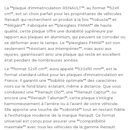
La **plaque d'immatriculation RENAULT**, au format **52x11
cm**, est un choix parfait pour les propriétaires de véhicules
Renault qui recherchent un produit à la fois **robuste** et
**élégant**. Fabriquée en **plexiglass PMMA** de haute
qualité, cette plaque offre une durabilité supérieure par
rapport aux plaques en aluminium, qui peuvent se corroder ou
se déformer avec le temps. Le **plexiglass PMMA** est non
seulement **résistant aux intempéries**, mais aussi aux
rayures, garantissant ainsi une plaque qui reste en excellent
état pendant de nombreuses années.
Le **format 52x11 cm**, aussi appelé **520x110 mm**, est le
format standard utilisé pour les plaques d'immatriculation en
France. Il garantit une **lisibilité optimale** des caractères
noirs sur le fond blanc éclatant, même à distance. Que vous
conduisiez une **Renault Clio**, une **Renault Captur**, ou
encore une **Renault Talisman**, cette plaque s'intègre
harmonieusement à l’arrière ou à l’avant de votre véhicule.
Elle apporte une touche de **sobriété** tout en restant fidèle
à l’esthétique moderne de la marque Renault. Ce format
universel est conçu pour assurer une **compatibilité
maximale** avec tous les véhicules de la gamme Renault.